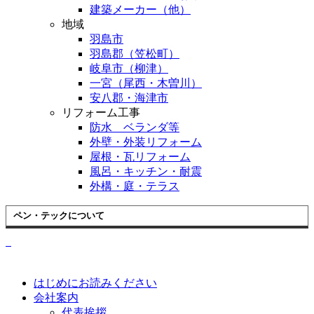
建築メーカー（他）
地域
羽島市
羽島郡（笠松町）
岐阜市（柳津）
一宮（尾西・木曽川）
安八郡・海津市
リフォーム工事
防水 ベランダ等
外壁・外装リフォーム
屋根・瓦リフォーム
風呂・キッチン・耐震
外構・庭・テラス
ペン・テックについて
はじめにお読みください
会社案内
代表挨拶