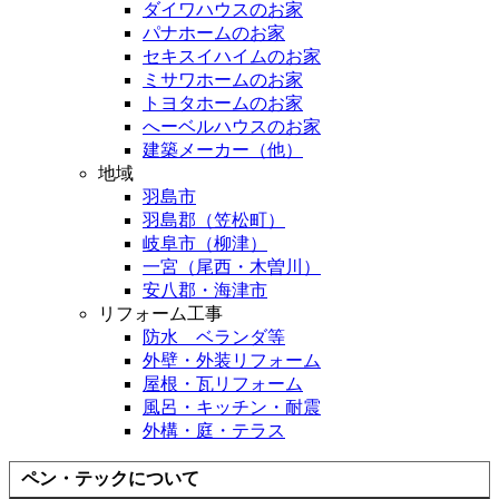
ダイワハウスのお家
パナホームのお家
セキスイハイムのお家
ミサワホームのお家
トヨタホームのお家
へーベルハウスのお家
建築メーカー（他）
地域
羽島市
羽島郡（笠松町）
岐阜市（柳津）
一宮（尾西・木曽川）
安八郡・海津市
リフォーム工事
防水 ベランダ等
外壁・外装リフォーム
屋根・瓦リフォーム
風呂・キッチン・耐震
外構・庭・テラス
ペン・テックについて