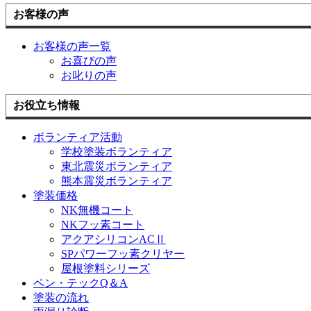
お客様の声
お客様の声一覧
お喜びの声
お叱りの声
お役立ち情報
ボランティア活動
学校塗装ボランティア
東北震災ボランティア
熊本震災ボランティア
塗装価格
NK無機コート
NKフッ素コート
アクアシリコンACⅡ
SPパワーフッ素クリヤー
屋根塗料シリーズ
ペン・テックQ＆A
塗装の流れ